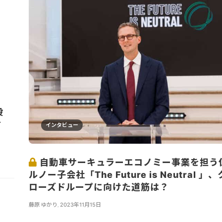
設
す
インタビュー
自動車サーキュラーエコノミー事業を担う
ルノー子会社「The Future is Neutral 」、
ローズドループに向けた道筋は？
藤原 ゆかり
,
2023年11月15日
...