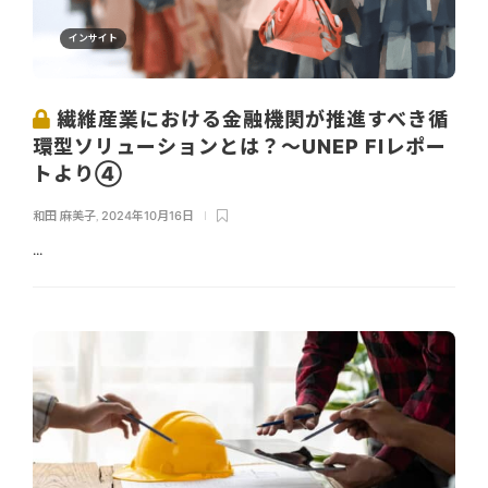
インサイト
繊維産業における金融機関が推進すべき循
環型ソリューションとは？〜UNEP FIレポー
トより④
和田 麻美子
,
2024年10月16日
...