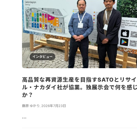
インタビュー
高品質な再資源生産を目指すSATOとリサ
ル・ナカダイ社が協業。独展示会で何を感
か？
藤原 ゆかり
,
2026年7月23日
...