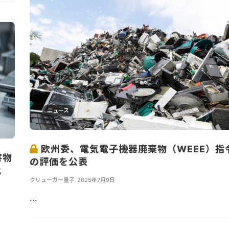
ニュース
欧州委、電気電子機器廃棄物（WEEE）指
害物
の評価を公表
化
クリューガー量子
,
2025年7月9日
...