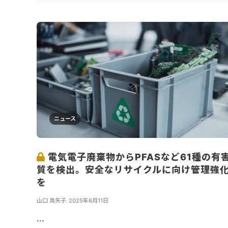
ニュース
電気電子廃棄物からPFASなど61種の有
質を検出。安全なリサイクルに向け管理強
を
山口 真矢子
,
2025年6月11日
...