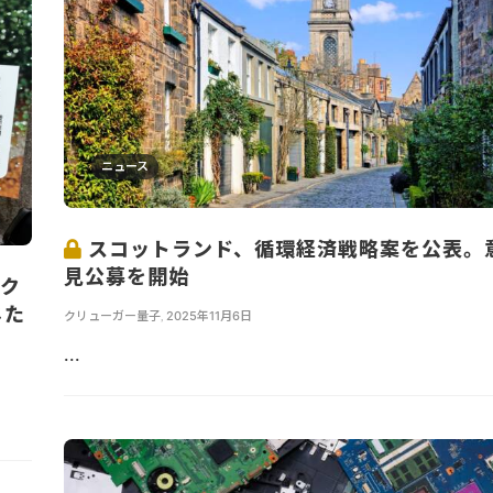
ニュース
スコットランド、循環経済戦略案を公表。
見公募を開始
イク
じた
クリューガー量子
,
2025年11月6日
...