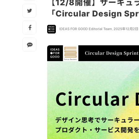
【12/8開催】サーキ
「Circular Design 
IDEAS FOR GOOD Editorial Team
,
2025年12月2日