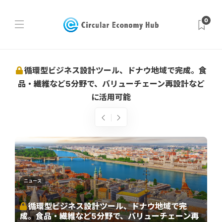
0
EU、「修理する権利」を本格導入。家電の長寿命
化と循環経済を推進
ニュース
循環型ビジネス設計ツール、ドナウ地域で完
成。食品・繊維など5分野で、バリューチェーン再
設計などに活用可能