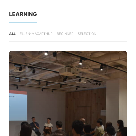
LEARNING
ALL
ELLEN-MACARTHUR
BEGINNER
SELECTION
おすすめ