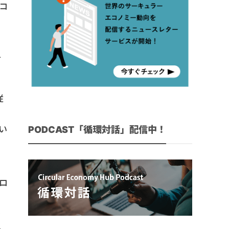
のコ
・
て
従
ィ
PODCAST「循環対話」配信中！
い
プロ
を
経