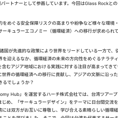
〜 の 共創パートナーとして参画しています。今回はGlass Rockと
約をめぐる安全保障リスクの高まりや紛争など様々な環境
サーキュラーエコノミー（循環経済）への移行が求められ
州諸国が先進的な政策により世界をリードしている一方で、
界を迎えるなか、循環経済の未来の方向性をめぐるナラテ
を含むアジア地域における実践に対する注目が高まってきて
に世界の循環経済への移行に貢献し、アジアの文脈に沿った
きるでしょうか？
conomy Hub」を運営するハーチ株式会社では、台湾ツアー
はじめ、「サーキュラーデザイン」をテーマに日台間交流
湾には双方がお互いに尊敬し、学び合える素晴らしい循環