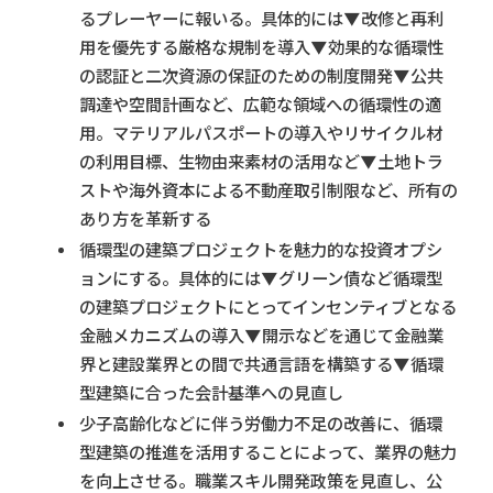
るプレーヤーに報いる。具体的には▼改修と再利
用を優先する厳格な規制を導入▼効果的な循環性
の認証と二次資源の保証のための制度開発▼公共
調達や空間計画など、広範な領域への循環性の適
用。マテリアルパスポートの導入やリサイクル材
の利用目標、生物由来素材の活用など▼土地トラ
ストや海外資本による不動産取引制限など、所有の
あり方を革新する
循環型の建築プロジェクトを魅力的な投資オプシ
ョンにする。具体的には▼グリーン債など循環型
の建築プロジェクトにとってインセンティブとなる
金融メカニズムの導入▼開示などを通じて金融業
界と建設業界との間で共通言語を構築する▼循環
型建築に合った会計基準への見直し
少子高齢化などに伴う労働力不足の改善に、循環
型建築の推進を活用することによって、業界の魅力
を向上させる。職業スキル開発政策を見直し、公