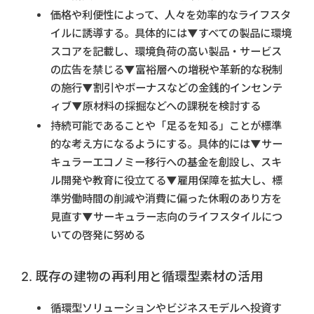
価格や利便性によって、人々を効率的なライフスタ
イルに誘導する。具体的には▼すべての製品に環境
スコアを記載し、環境負荷の高い製品・サービス
の広告を禁じる▼富裕層への増税や革新的な税制
の施行▼割引やボーナスなどの金銭的インセンテ
ィブ▼原材料の採掘などへの課税を検討する
持続可能であることや「足るを知る」ことが標準
的な考え方になるようにする。具体的には▼サー
キュラーエコノミー移行への基金を創設し、スキ
ル開発や教育に役立てる▼雇用保障を拡大し、標
準労働時間の削減や消費に偏った休暇のあり方を
見直す▼サーキュラー志向のライフスタイルにつ
いての啓発に努める
2. 既存の建物の再利用と循環型素材の活用
循環型ソリューションやビジネスモデルへ投資す