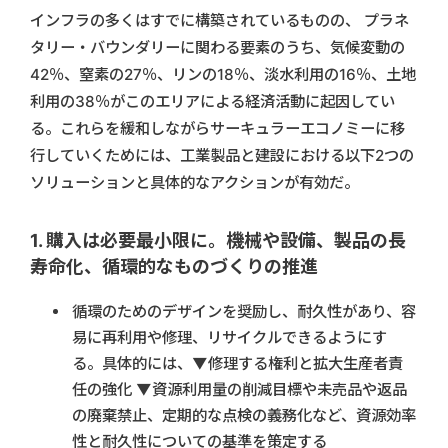
インフラの多くはすでに構築されているものの、 プラネ
タリー・バウンダリーに関わる要素のうち、気候変動の
42％、窒素の27％、リンの18％、淡水利用の16％、土地
利用の38％がこのエリアによる経済活動に起因してい
る。これらを緩和しながらサーキュラーエコノミーに移
行していくためには、工業製品と建設における以下2つの
ソリューションと具体的なアクションが有効だ。
1. 購入は必要最小限に。機械や設備、製品の長
寿命化、循環的なものづくりの推進
循環のためのデザインを奨励し、耐久性があり、容
易に再利用や修理、リサイクルできるようにす
る。具体的には、▼修理する権利と拡大生産者責
任の強化 ▼資源利用量の削減目標や未売品や返品
の廃棄禁止、定期的な点検の義務化など、資源効率
性と耐久性についての基準を策定する