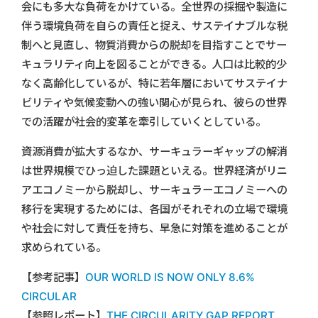
会にも多大な負荷をかけている。全世界の採掘や製造に
伴う環境負荷を自らの責任と捉え、サステイナブルな税
制へと見直し、物質消費からの脱却を目指すことでサー
キュラリティ向上を図ることができる。人口は比較的少
なく高齢化しているが、特に若年層においてサステイナ
ビリティや気候変動への強い関心が見られ、彼らの世界
での活躍が社会的変革を牽引していくとしている。
資源消費が拡大するなか、サーキュラーギャップの解消
は世界規模でひっ迫した課題といえる。世界経済がリニ
アエコノミーから脱却し、サーキュラーエコノミーへの
移行を実現するためには、各国がそれぞれの立場で環境
や社会に対して責任を持ち、早急に対策を進めることが
求められている。
【参考記事】
OUR WORLD IS NOW ONLY 8.6%
CIRCULAR
【参照レポート】
THE CIRCULARITY GAP REPORT