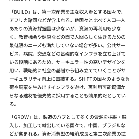
「BUILD」は、第一次産業を主な収入源とする国々で、
アフリカ諸国などが含まれる。他国々と比べて人口一人
あたりの資源採掘量は少ないが、資源の再利用も少な
く、教育機会や健康などの面で人間らしく生きるための
最低限のニーズも満たしていない場合が多い。公共サー
ビス、病院、交通などの基礎的なインフラを立ち上げて
いる段階にあるため、サーキュラー性の高いデザインを
用い、戦略的に社会の基礎から組み立てていくことがサ
ーキュラリティ向上に直結する。SHIFTの国々のような負
荷や廃棄を生み出すインフラを避け、再利用可能資源か
らなる建材を優先的に採用することも効果的だとしてい
る。
「GROW」は、製造のハブとして多くの資源を採掘・輸
入し、加工して輸出している国々で、中国、ブラジルな
どが含まれる。資源消費型の経済成長と第二次産業の拡