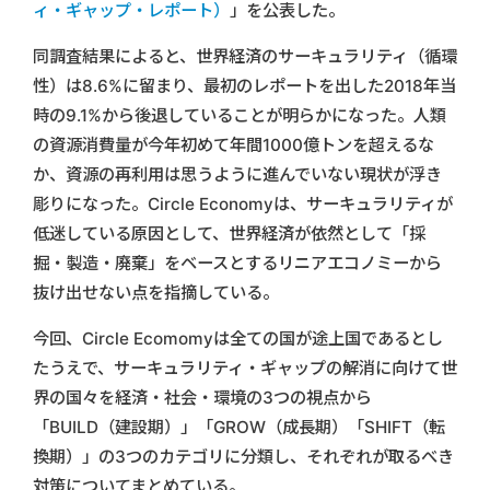
ィ・ギャップ・レポート）
」を公表した。
同調査結果によると、世界経済のサーキュラリティ（循環
性）は8.6%に留まり、最初のレポートを出した2018年当
時の9.1%から後退していることが明らかになった。人類
の資源消費量が今年初めて年間1000億トンを超えるな
か、資源の再利用は思うように進んでいない現状が浮き
彫りになった。Circle Economyは、サーキュラリティが
低迷している原因として、世界経済が依然として「採
掘・製造・廃棄」をベースとするリニアエコノミーから
抜け出せない点を指摘している。
今回、Circle Ecomomyは全ての国が途上国であるとし
たうえで、サーキュラリティ・ギャップの解消に向けて世
界の国々を経済・社会・環境の3つの視点から
「BUILD（建設期）」「GROW（成長期）「SHIFT（転
換期）」の3つのカテゴリに分類し、それぞれが取るべき
対策についてまとめている。