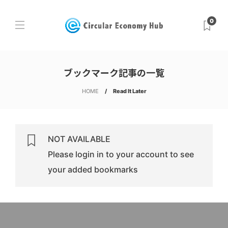
0
ブックマーク記事の一覧
HOME
Read It Later
NOT AVAILABLE
Please login in to your account to see
your added bookmarks