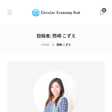
0
投稿者:
西崎 こずえ
HOME
西崎 こずえ