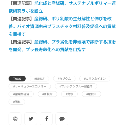
【関連記事】
旭化成と産総研、サステナブルポリマー連
携研究ラボを設立
【関連記事】
産総研、ポリ乳酸の生分解性と伸びを改
善。バイオ資源由来プラスチック材料普及促進への貢献
を目指す
【関連記事】
産総研、プラ劣化を非破壊で診断する技術
を開発。プラ長寿命化への貢献を目指す
TAGS
#NIHCF
#カリウム
#カリウムイオン
#サーキュラーエコノミー
#プルシアンブルー型錯体
#循環型経済
#新技術
#海水
#産総研
#肥料