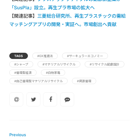
「SusPla」設立。再生プラ市場の拡大へ
【関連記事】
三菱総合研究所、再生プラスチックの需給
マッチングアプリの開発・実証へ。市場創出へ貢献
TAGS
#GX推進法
#サーキュラーエコノミー
#シャープ
#マテリアルリサイクル
#リサイクル配慮設計
#循環型経済
#白物家電
#自己循環型マテリアルリサイクル
#資源循環
Previous