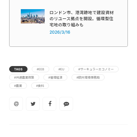
ロンドン市、港湾跡地で建設資材
のリユース拠点を開設。循環型住
宅地の取り組みも
2026/3/16
TAGS
#EEB
#EU
#サーキュラーエコノミー
#共通農業政策
#循環経済
#欧州環境事務局
#農業
#食料