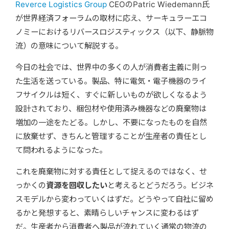
Reverce Logistics Group
CEOのPatric Wiedemann氏
が世界経済フォーラムの取材に応え、サーキュラーエコ
ノミーにおけるリバースロジスティックス（以下、静脈物
流）の意味について解説する。
今日の社会では、世界中の多くの人が消費者主義に則っ
た生活を送っている。製品、特に電気・電子機器のライ
フサイクルは短く、すぐに新しいものが欲しくなるよう
設計されており、梱包材や使用済み機器などの廃棄物は
増加の一途をたどる。しかし、不要になったものを自然
に放棄せず、きちんと管理することが生産者の責任とし
て問われるようになった。
これを廃棄物に対する責任として捉えるのではなく、せ
っかくの
資源
を回収したい
と考えるとどうだろう。
ビジネ
スモデルから変わっていくはずだ。どうやって自社に留め
るかと発想すると、素晴らしいチャンスに変わるはず
だ。生産者から消費者へ製品が流れていく通常の物流の