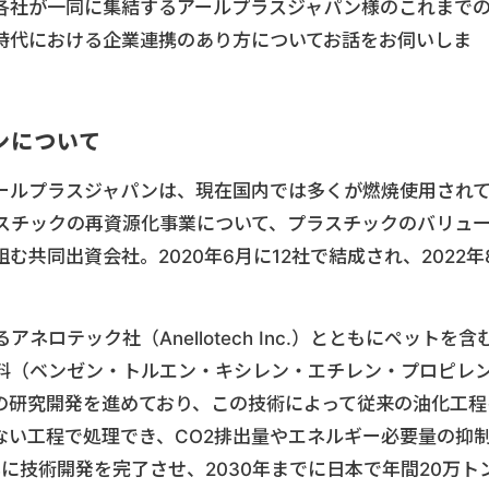
各社が一同に集結するアールプラスジャパン様のこれまで
時代における企業連携のあり方についてお話をお伺いしま
ンについて
ールプラスジャパンは、現在国内では多くが燃焼使用され
スチックの再資源化事業について、プラスチックのバリュ
共同出資会社。2020年6月に12社で結成され、2022年
ロテック社（Anellotech Inc.）とともにペットを含
料（ベンゼン・トルエン・キシレン・エチレン・プロピレ
の研究開発を進めており、この技術によって従来の油化工程
ない工程で処理でき、CO2排出量やエネルギー必要量の抑
年に技術開発を完了させ、2030年までに日本で年間20万ト