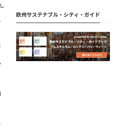
し
ス
欧州サステナブル・シティ・ガイド
可
題
る
た
組
ラ