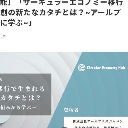
可能】「サーキュラーエコノミー移行
創の新たなカタチとは？~アールプ
に学ぶ~」
月2日