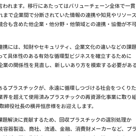
言われます。移行にあたってはバリューチェーン全体で一貫
れまで企業間で分断されていた情報の連携や知見やリソー
競合も含めた他企業・他分野・他領域との連携・協働が不
連携には、知財やセキュリティ、企業文化の違いなどの課
って具体性のある有効な循環型ビジネスを確立するために
企業の関係性を見直し、新しいあり方を模索する必要があ
あるプラスチックが、永遠に循環しつづける社会をつくり
業界を超えて使用済みプラスチックの再資源化事業に取り
表取締役社長の横井恒彦様をお迎えします。
課題解決に貢献するため、回収プラスチックの選別処理か
装容器製造、商社、流通、金融、消費財メーカーなど、プ