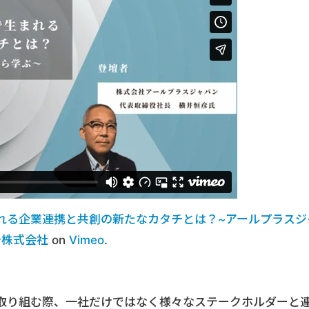
れる企業連携と共創の新たなカタチとは？~アールプラスジ
チ株式会社
on
Vimeo
.
取り組む際、一社だけではなく様々なステークホルダーと