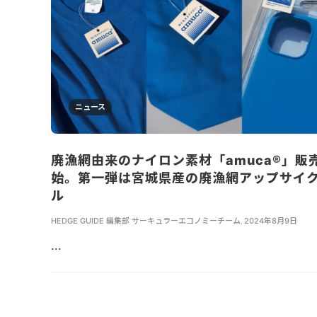
ニュース
廃漁網由来のナイロン素材「amuca®」販
始。第一弾は宮城県産の廃漁網アップサイ
ル
HEDGE GUIDE 編集部 サーキュラーエコノミーチーム
,
2024年8月9日
...