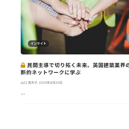
インサイト
民間主導で切り拓く未来。英国建築業界
断的ネットワークに学ぶ
山口 真矢子
,
2025年6月20日
...