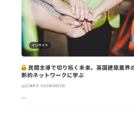
インサイト
民間主導で切り拓く未来。英国建築業界
断的ネットワークに学ぶ
山口 真矢子
,
2025年6月20日
...