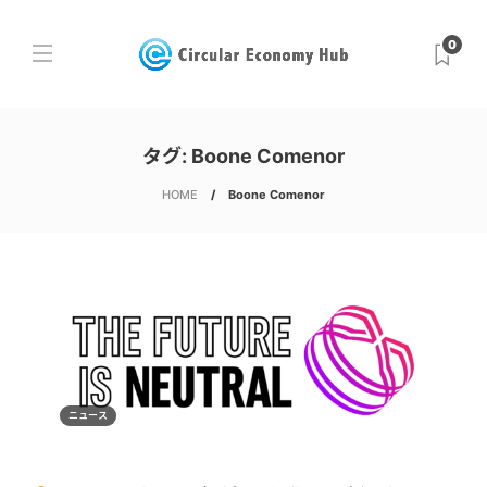
0
タグ:
Boone Comenor
HOME
Boone Comenor
ニュース