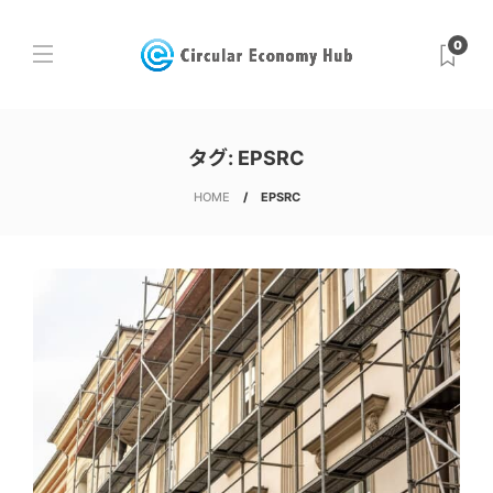
0
タグ:
EPSRC
HOME
EPSRC