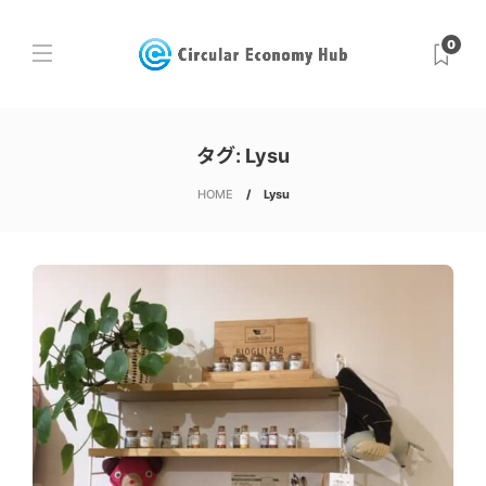
0
タグ:
Lysu
HOME
Lysu