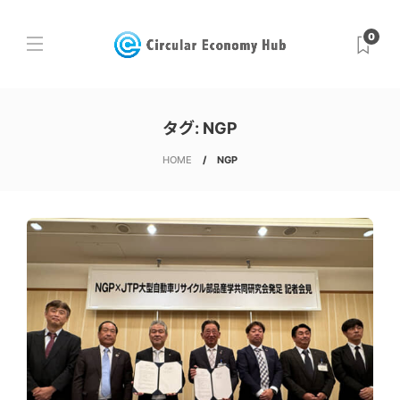
0
タグ:
NGP
HOME
NGP