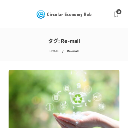
0
タグ:
Re-mall
HOME
Re-mall