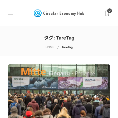
0
タグ:
TareTag
HOME
TareTag