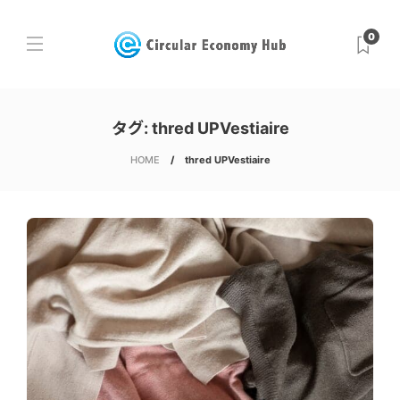
0
タグ:
thred UPVestiaire
HOME
thred UPVestiaire