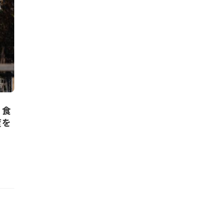
。食
度を