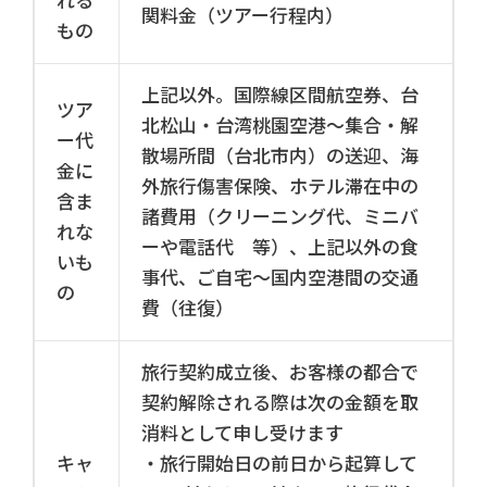
れる
関料金（ツアー行程内）
もの
上記以外。国際線区間航空券、台
ツア
北松山・台湾桃園空港〜集合・解
ー代
散場所間（台北市内）の送迎、海
金に
外旅行傷害保険、ホテル滞在中の
含ま
諸費用（クリーニング代、ミニバ
れな
ーや電話代 等）、上記以外の食
いも
事代、ご自宅～国内空港間の交通
の
費（往復）
旅行契約成立後、お客様の都合で
契約解除される際は次の金額を取
消料として申し受けます
キャ
・旅行開始日の前日から起算して