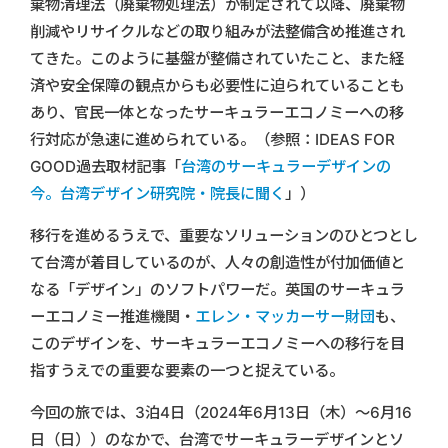
棄物清理法（廃棄物処理法）が制定されて以降、廃棄物
削減やリサイクルなどの取り組みが法整備含め推進され
てきた。このように基盤が整備されていたこと、また経
済や安全保障の観点からも必要性に迫られていることも
あり、官民一体となったサーキュラーエコノミーへの移
行対応が急速に進められている。（参照：IDEAS FOR
GOOD過去取材記事「
台湾のサーキュラーデザインの
今。台湾デザイン研究院・院長に聞く
」）
移行を進めるうえで、重要なソリューションのひとつとし
て台湾が着目しているのが、人々の創造性が付加価値と
なる「デザイン」のソフトパワーだ。英国のサーキュラ
ーエコノミー推進機関・
エレン・マッカーサー財団
も、
このデザインを、サーキュラーエコノミーへの移行を目
指すうえでの重要な要素の一つと捉えている。
今回の旅では、3泊4日（2024年6月13日（木）〜6月16
日（日））のなかで、台湾でサーキュラーデザインとソ