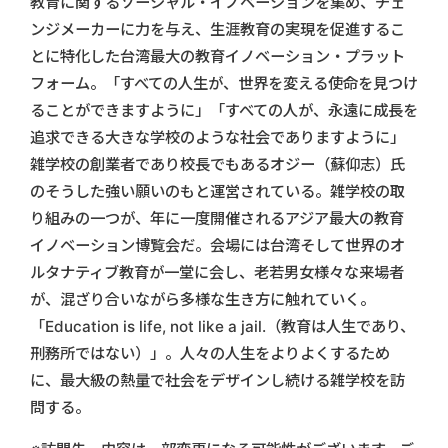
教育に関するソーシャル・イノベーションを集め、チェ
ンジメーカーに力を与え、生涯教育の実現を促進するこ
とに特化した台湾最大の教育イノベーション・プラット
フォーム。「すべての人生が、世界を変える使命を見つけ
ることができますように」「すべての人が、永遠に成長を
追求できる大きな学校のような社会でありますように」
雑学校の創業者であり校長でもあるオジー（蘇仰志）氏
のそうした強い願いのもと運営されている。雑学校の取
り組みの一つが、年に一度開催されるアジア最大の教育
イノベーション博覧会だ。会場には台湾そして世界のオ
ルタナティブ教育が一堂に会し、老若男女様々な来場者
が、混ざり合いながら多様な生き方に触れていく。
「Education is life, not like a jail.（教育は人生であり、
刑務所ではない）」。人々の人生をよりよくするため
に、最大級の熱量で社会をデザインし続ける雑学校を訪
問する。