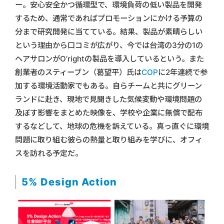
ー。安心安全かつ循環型で、環境負荷の低い製品を開発
するため、通常であればプロモーションにかける予算の
分まで研究開発に当てている。結果、製品が素晴らしい
という理由から口コミが広がり、今では台湾の3分の1の
ヘアサロンがO’rightの製品を導入しているという。また
創業者のスティーブン（葛望平）氏は
COP
に2年連続で参
加する環境活動家でもある。自らチームと共にグリーン
ランドに赴き、現地で見聞きした気候変動や環境問題の
及ぼす影響をまとめた映像を、学校や企業に無償で配布
するなどして、地球の危機を訴えている。真っ直ぐに環境
問題に取り組む彼らの熱量と取り組みを学びに、オフィ
スを訪れる予定だ。
5% Design Action