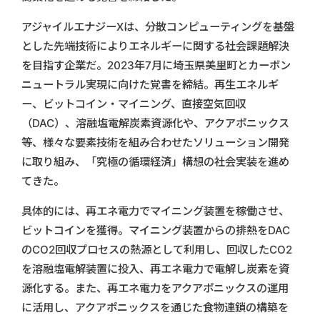
アジャイルエナジーXは、分散コンピューティングを基盤
とした先端技術によりエネルギーに関する社会課題解決
を目指す企業だ。2023年7月に埼玉県美里町とカーボン
ニュートラル実現に向けた覚書を締結。再生エネルギ
ー、ビットコイン・マイニング、直接空気回収
（DAC）、溶融塩電解炭素資源化や、アクアポニックス
等、様々な要素技術を組み合わせたソリューション開発
に取り組み、「究極の循環経済」構想の社会実装を進め
てきた。
具体的には、再エネ電力でマイニング装置を稼働させ、
ビットコインを獲得。マイニング装置からの排熱をDAC
のCO2回収プロセスの熱源として利用し、回収したCO2
を溶融塩電解装置に投入、再エネ電力で電解し炭素を資
源化する。また、再エネ電力をアクアポニックスの運用
に活用し、アクアポニックスを通じた食物連鎖の構築を