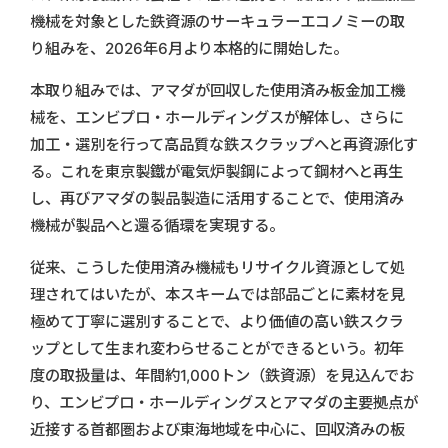
機械を対象とした鉄資源のサーキュラーエコノミーの取
り組みを、2026年6月より本格的に開始した。
本取り組みでは、アマダが回収した使用済み板金加工機
械を、エンビプロ・ホールディングスが解体し、さらに
加工・選別を行って高品質な鉄スクラップへと再資源化す
る。これを東京製鐵が電気炉製鋼によって鋼材へと再生
し、再びアマダの製品製造に活用することで、使用済み
機械が製品へと還る循環を実現する。
従来、こうした使用済み機械もリサイクル資源として処
理されてはいたが、本スキームでは部品ごとに素材を見
極めて丁寧に選別することで、より価値の高い鉄スクラ
ップとして生まれ変わらせることができるという。初年
度の取扱量は、年間約1,000トン（鉄資源）を見込んでお
り、エンビプロ・ホールディングスとアマダの主要拠点が
近接する首都圏および東海地域を中心に、回収済みの板