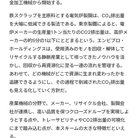
金加工機械から開始する。
鉄スクラップを主原料とする電気炉製鋼は、CO₂排出量
を大幅に低減できる製法である。東京製鐵によると、電
炉メーカーの生産量1トン当たりのCO2排出量は、高炉メ
ーカーの約5分の1以下にとどまるという。エンビプロ・
ホールディングスは、使用済みのモノを回収・解体して
リサイクルする静脈産業として培ってきたノウハウを活
かし、回収から再資源化に至る一連の流れを管理する。
あわせて、どの機械がどこで資源に生まれ変わったかを
追跡できるようにし、その過程で削減されたCO₂排出量
も見える化していく方針だ。
産業機械の分野で、メーカー、リサイクル会社、製鋼会
社が連携し、高い品質を保つクローズドループを実現しよ
うとする点や、トレーサビリティやCO2排出量の可視化
にまで踏み込む点が、本スキームの大きな特徴だといえ
る。