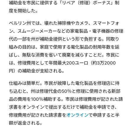
補助金を市民に提供する「リペア（修理）ボーナス」制
度を開始した。
ベルリン州では、壊れた掃除機やカメラ、スマートフォ
ン、スムージーメーカーなどの家電製品・電子機器の修理
代の一部を州が補助金提供という形で負担する。同取り
組みの目的は、家庭で使用する電化製品の耐用年数を延
ばし、無駄な消費を省いて廃棄を減らすことだ。市民に
は、修理費用として年間最大200ユーロ（約3万2000
円）の補助金が支給される。
仕組みは簡単だ。市民が故障した電化製品を修理店に持
ち込むと、州は修理代金の50％と修理に使用される新部
品の費用を100％補助する。市民は修理費用が記された請
求書をオンラインで提出するだけで補助金を申請でき、
修理費用が記された請求書を
オンライン
で申請すると半
額が返金される。