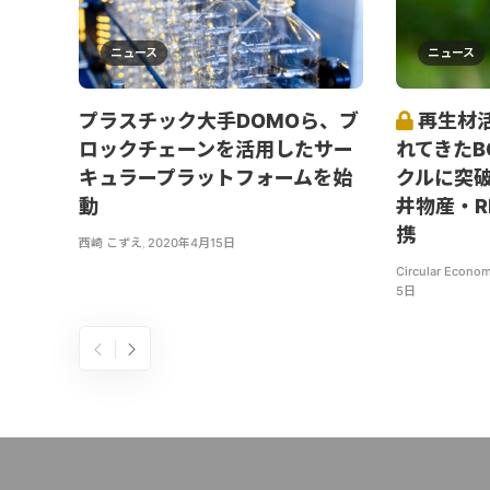
ニュース
ニュース
プラスチック大手DOMOら、ブ
再生材
ロックチェーンを活用したサー
れてきたB
キュラープラットフォームを始
クルに突破口
動
井物産・RM
携
西崎 こずえ
,
2020年4月15日
Circular Econom
5日