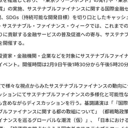
献を推進しており、「東京グリーンボンド」の発行や「東京
融賞」の実施、サステナブルファイナンスに関する国際金融
盟、SDGs（持続可能な開発目標）を切り口としたキャッシ
・サステナブル・ファイナンス・ウィークでは、これまで
りに貢献する金融サービスの普及促進への寄与、サステナ
を開催する。
投資家・金融機関・企業などを対象にサステナブルファイ
ベント。開催時間は2月9日午後1時30分から午後5時20
演で様々な視点からみたサステナブルファイナンスの動向に
ッションにてサステナブルファイナンスの多様化と可能性
も含めながらディスカッションを行う。基調講演は「『国際
ブルファイナンスに関する都の取組について」（都戦略政
イナンスを巡るグローバルな潮流（仮）」、「日本におけ