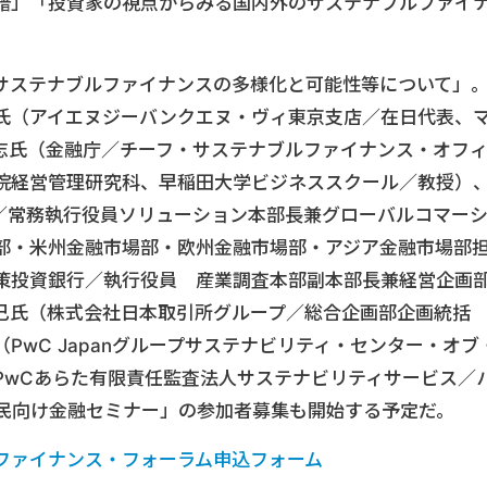
譜」「投資家の視点からみる国内外のサステナブルファイ
サステナブルファイナンスの多様化と可能性等について」
氏（アイエヌジーバンクエヌ・ヴィ東京支店／在日代表、
志氏（金融庁／チーフ・サステナブルファイナンス・オフ
院経営管理研究科、早稲田大学ビジネススクール／教授）
行／常務執行役員ソリューション本部長兼グローバルコマー
部・米州金融市場部・欧州金融市場部・アジア金融市場部
策投資銀行／執行役員 産業調査本部副本部長兼経営企画
己氏（株式会社日本取引所グループ／総合企画部企画統括
PwC Japanグループサステナビリティ・センター・オブ
PwCあらた有限責任監査法人サステナビリティサービス／
都民向け金融セミナー」の参加者募集も開始する予定だ。
ファイナンス・フォーラム申込フォーム