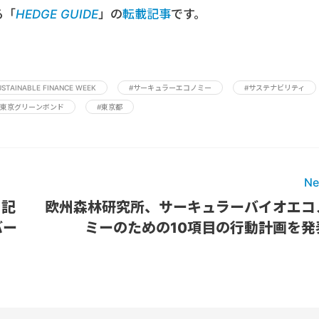
る「
HEDGE GUIDE
」の
転載記事
です。
STAINABLE FINANCE WEEK
#サーキュラーエコノミー
#サステナビリティ
#東京グリーンボンド
#東京都
Ne
を記
欧州森林研究所、サーキュラーバイオエコ
バー
ミーのための10項目の行動計画を発