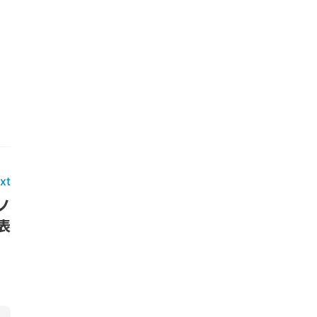
xt
ノ
表