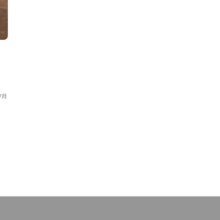
ニュース
ニュース
」
三井住友信託銀行とハーチ、
独CEID
「サーキュラーシティ移行ガイ
を発表。循環
ド」を発行
習に
7月
Circular Economy Hub Editorial Team
,
2024年10
Circular Economy Hu
月10日
6日