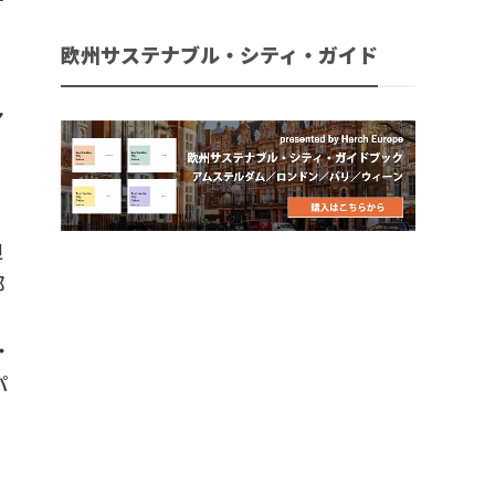
ナ
欧州サステナブル・シティ・ガイド
。
マ
ィ
、
シ
担
部
・
パ