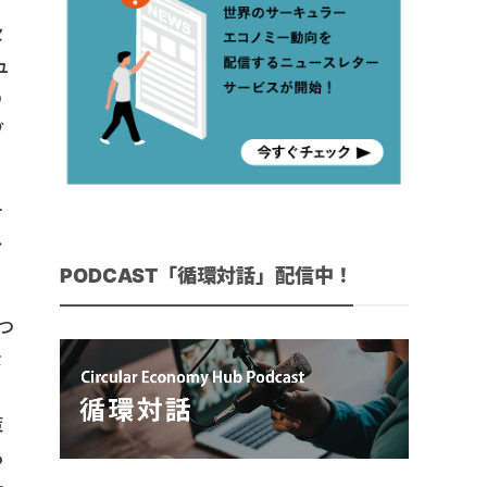
セ
ュ
の
ブ
ナ
分
PODCAST「循環対話」配信中！
つ
な
策
る