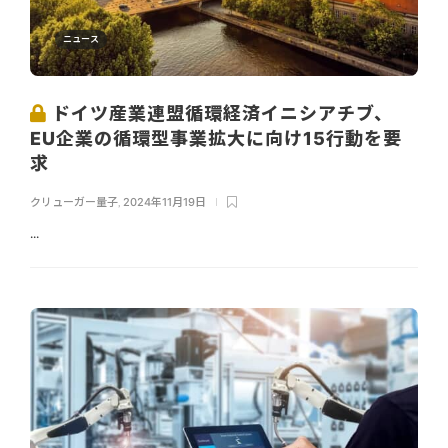
ニュース
ドイツ産業連盟循環経済イニシアチブ、
EU企業の循環型事業拡大に向け15行動を要
求
クリューガー量子
,
2024年11月19日
...