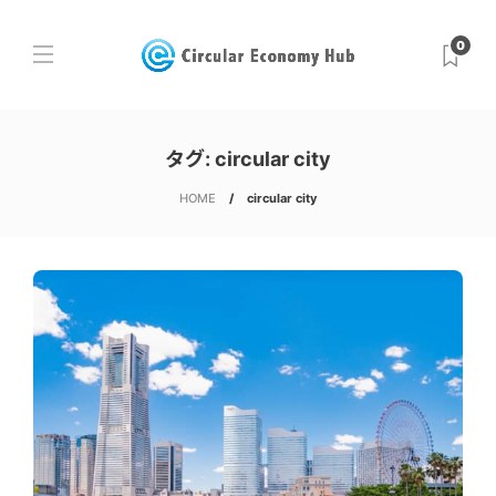
0
タグ:
circular city
HOME
circular city