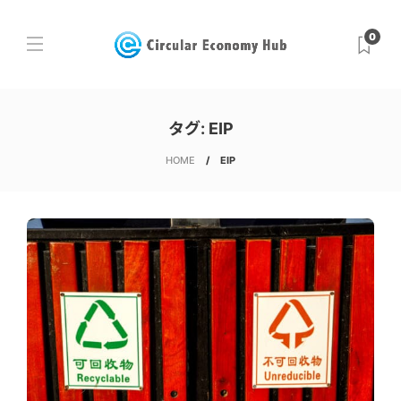
0
タグ:
EIP
HOME
EIP