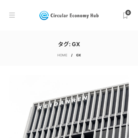
0
タグ:
GX
HOME
GX