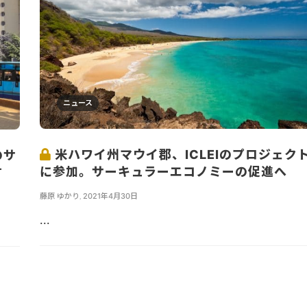
ニュース
米ハワイ州マウイ郡、ICLEIのプロジェク
のサ
に参加。サーキュラーエコノミーの促進へ
す
藤原 ゆかり
,
2021年4月30日
...