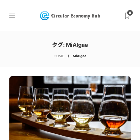
0
タグ:
MiAlgae
HOME
MiAlgae