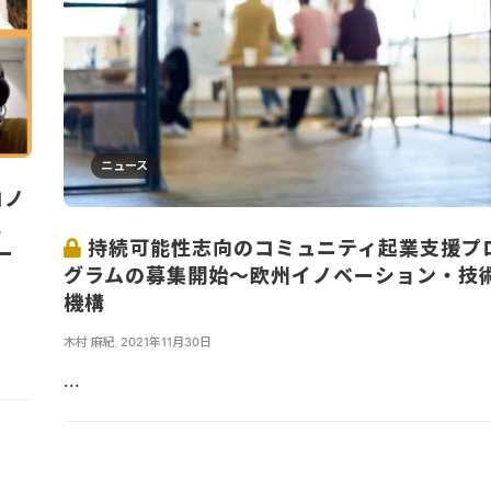
ニュース
コノ
と
持続可能性志向のコミュニティ起業支援プ
ー
グラムの募集開始～欧州イノベーション・技
機構
木村 麻紀
,
2021年11月30日
...