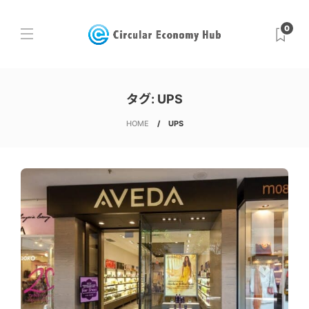
0
タグ:
UPS
HOME
UPS