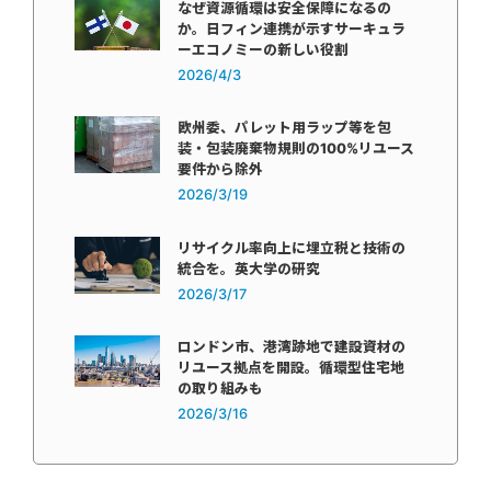
なぜ資源循環は安全保障になるの
か。日フィン連携が示すサーキュラ
ーエコノミーの新しい役割
2026/4/3
欧州委、パレット用ラップ等を包
装・包装廃棄物規則の100%リユース
要件から除外
2026/3/19
リサイクル率向上に埋立税と技術の
統合を。英大学の研究
2026/3/17
ロンドン市、港湾跡地で建設資材の
リユース拠点を開設。循環型住宅地
の取り組みも
2026/3/16