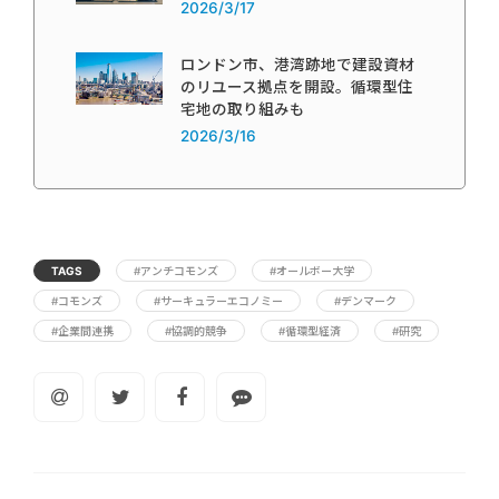
2026/3/17
ロンドン市、港湾跡地で建設資材
のリユース拠点を開設。循環型住
宅地の取り組みも
2026/3/16
TAGS
#アンチコモンズ
#オールボー大学
#コモンズ
#サーキュラーエコノミー
#デンマーク
#企業間連携
#協調的競争
#循環型経済
#研究