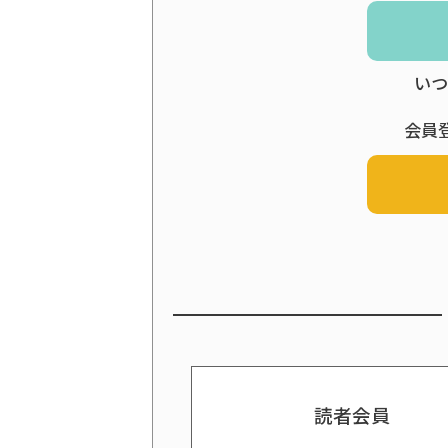
いつ
会員
読者会員