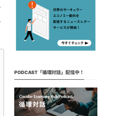
へ
か
ュ
PODCAST「循環対話」配信中！