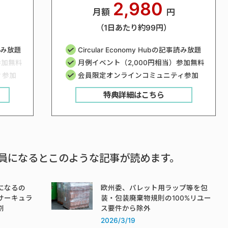
2,980
月額
円
（1日あたり約99円）
事読み放題
Circular Economy Hubの記事読み放題
参加無料
月例イベント（2,000円相当）参加無料
ィ参加
会員限定オンラインコミュニティ参加
特典詳細はこちら
員になるとこのような記事が読めます。
になるの
欧州委、パレット用ラップ等を包
サーキュラ
装・包装廃棄物規則の100%リユー
割
ス要件から除外
2026/3/19