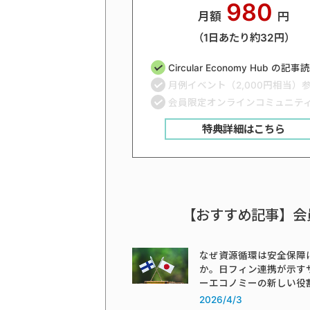
980
月額
円
（1日あたり約32円）
Circular Economy Hub の記
月例イベント（2,000円相当）
会員限定オンラインコミュニテ
特典詳細はこちら
【おすすめ記事】会
なぜ資源循環は安全保障
か。日フィン連携が示す
ーエコノミーの新しい役
2026/4/3