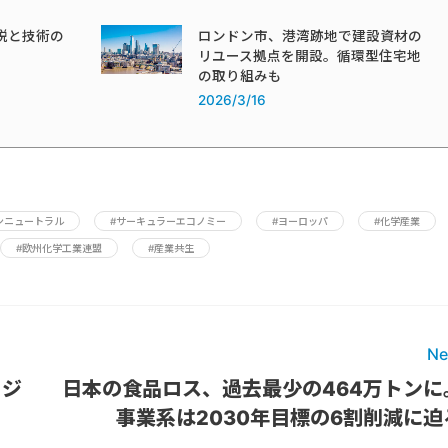
税と技術の
ロンドン市、港湾跡地で建設資材の
リユース拠点を開設。循環型住宅地
の取り組みも
2026/3/16
ンニュートラル
#サーキュラーエコノミー
#ヨーロッパ
#化学産業
#欧州化学工業連盟
#産業共生
Ne
ロジ
日本の食品ロス、過去最少の464万トンに
事業系は2030年目標の6割削減に迫