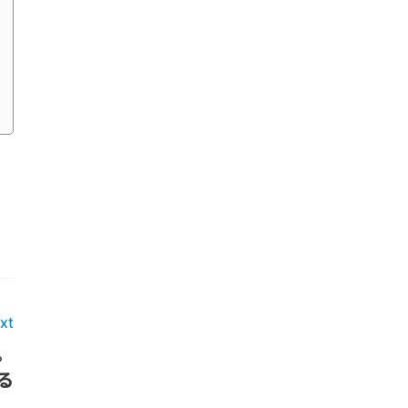
xt
。
る