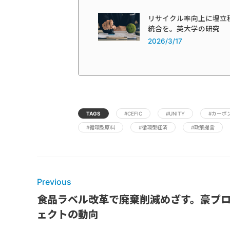
リサイクル率向上に埋立
統合を。英大学の研究
2026/3/17
TAGS
#CEFIC
#UNITY
#カーボ
#循環型原料
#循環型経済
#政策提言
Previous
食品ラベル改革で廃棄削減めざす。豪プ
ェクトの動向