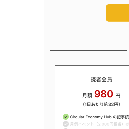
読者会員
980
月額
円
（1日あたり約32円）
Circular Economy Hub の記
月例イベント（2,000円相当）