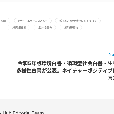
EPORT
#サーキュラーエコノミー
#包装と包装廃棄物に関する指令
#循環型経済
#欧州委員会
#都市廃棄物
Ne
。
令和5年版環境白書・循環型社会白書・生
多様性白書が公表。ネイチャーポジティブ
言
 Hub Editorial Team