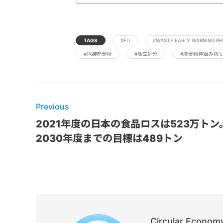
TAGS
#EU
#WASTE EARLY WARNING R
#包装廃棄物
#埋立処分
#廃棄物枠組み指令
Previous
2021年度の日本の食品ロスは523万トン
2030年度までの目標は489トン
Circular Economy