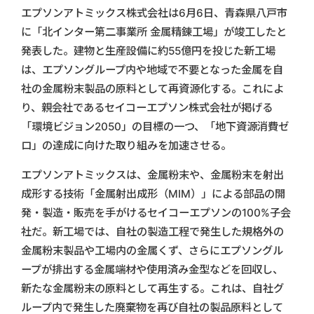
エプソンアトミックス株式会社は6月6日、青森県八戸市
に「北インター第二事業所 金属精錬工場」が竣工したと
発表した。建物と生産設備に約55億円を投じた新工場
は、エプソングループ内や地域で不要となった金属を自
社の金属粉末製品の原料として再資源化する。これによ
り、親会社であるセイコーエプソン株式会社が掲げる
「環境ビジョン2050」の目標の一つ、「地下資源消費ゼ
ロ」の達成に向けた取り組みを加速させる。
エプソンアトミックスは、金属粉末や、金属粉末を射出
成形する技術「金属射出成形（MIM）」による部品の開
発・製造・販売を手がけるセイコーエプソンの100%子会
社だ。新工場では、自社の製造工程で発生した規格外の
金属粉末製品や工場内の金属くず、さらにエプソングル
ープが排出する金属端材や使用済み金型などを回収し、
新たな金属粉末の原料として再生する。これは、自社グ
ループ内で発生した廃棄物を再び自社の製品原料として