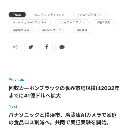
TAGS
#エプソンアトミックス
#クローズドループ
#サーキュラーエコノミー
#セイコーエプソン
#地下資源
#循環型経済
#金属リサイクル
#青森県
Previous
回収カーボンブラックの世界市場規模は2032年
までに41億ドルへ拡大
Next
パナソニックと横浜市、冷蔵庫AIカメラで家庭
の食品ロス削減へ。共同で実証実験を開始。