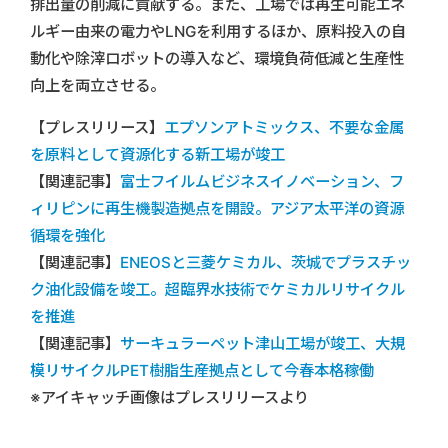
排出量の削減に貢献する。また、工場では再生可能エネ
ルギー由来の電力やLNGを利用するほか、原料投入の自
動化や除滓ロボットの導入など、環境負荷低減と生産性
向上を両立させる。
【プレスリリース】
エプソンアトミックス、不要な金属
を原料として資源化する新工場が竣工
【関連記事】
富士フイルムビジネスイノベーション、フ
ィリピンに再生機製造拠点を開設。アジア太平洋の資源
循環を強化
【関連記事】
ENEOSと三菱ケミカル、茨城でプラスチッ
ク油化設備を竣工。超臨界水技術でケミカルリサイクル
を推進
【関連記事】
サーキュラーペット津山工場が竣工、大規
模リサイクルPET樹脂生産拠点として今春本格稼働
※アイキャッチ画像はプレスリリースより