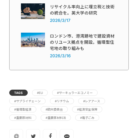
リサイクル率向上に埋立税と技術
の統合を。英大学の研究
2026/3/17
ロンドン市、港湾跡地で建設資材
のリユース拠点を開設。循環型住
宅地の取り組みも
2026/3/16
TAGS
#EU
#サーキュラーエコノミー
#サプライチェーン
#リチウム
#レアアース
#循環型経済
#欧州委員会
#経済安全保障
#重要原材料
#重要原材料法
#電子ごみ