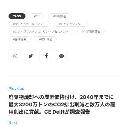
TAGS
#EU
#EU理事会
#サーキュラーエコノミー
#トキシックフリー
#ワン・サブスタンス、ワン・アセスメント
#化学物質評価
#循環経済
#欧州議会
Previous
廃棄物焼却への炭素価格付け、2040年までに
最大3200万トンのCO2排出削減と数万人の雇
用創出に貢献。CE Delftが調査報告
Next