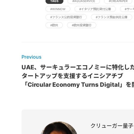
TAGS
#AQUASERVICE
#CREAPAPER
#WINNOW
#イタリア預託貸付公庫
#サー
#フランス公的投資銀行
#フランス預金供託公庫
#欧州
#欧州投資銀行
Previous
UAE、サーキュラーエコノミーに特化し
タートアップを支援するイニシアチブ
「Circular Economy Turns Digital」
クリューガー量子