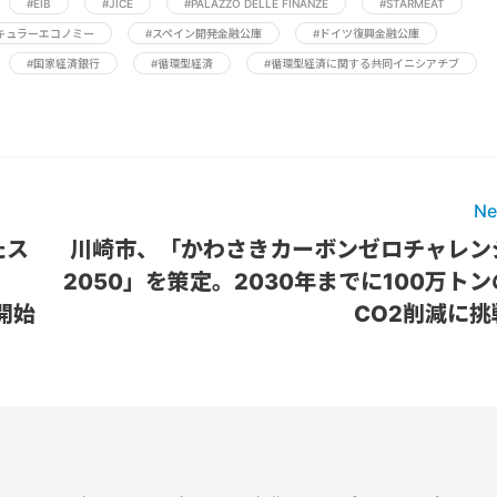
#EIB
#JICE
#PALAZZO DELLE FINANZE
#STARMEAT
キュラーエコノミー
#スペイン開発金融公庫
#ドイツ復興金融公庫
#国家経済銀行
#循環型経済
#循環型経済に関する共同イニシアチブ
Ne
たス
川崎市、「かわさきカーボンゼロチャレン
2050」を策定。2030年までに100万トン
を開始
CO2削減に挑