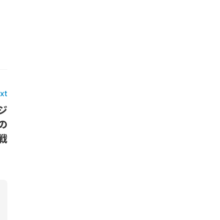
xt
ジ
の
戦