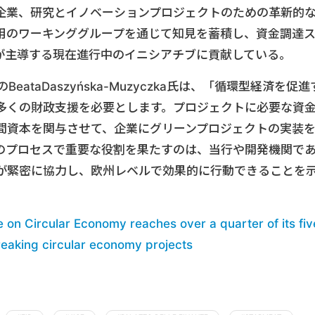
企業、研究とイノベーションプロジェクトのための革新的
用のワーキンググループを通じて知見を蓄積し、資金調達
が主導する現在進行中のイニシアチブに貢献している。
go社長のBeataDaszyńska-Muzyczka氏は、「循環型経済を促進
多くの財政支援を必要とします。プロジェクトに必要な資
間資本を関与させて、企業にグリーンプロジェクトの実装
のプロセスで重要な役割を果たすのは、当行や開発機関で
ちが緊密に協力し、欧州レベルで効果的に行動できることを
ve on Circular Economy reaches over a quarter of its fiv
eaking circular economy projects