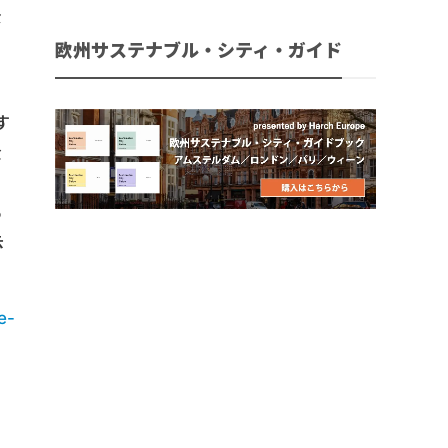
な
ス
欧州サステナブル・シティ・ガイド
す
金
を
あ
示
e-