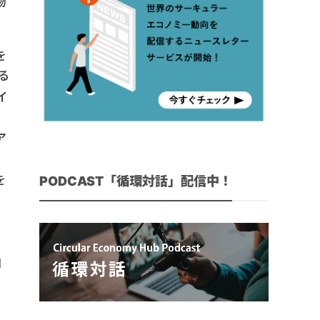
物
を
る
イ
ア
を
PODCAST「循環対話」配信中！
加
よ