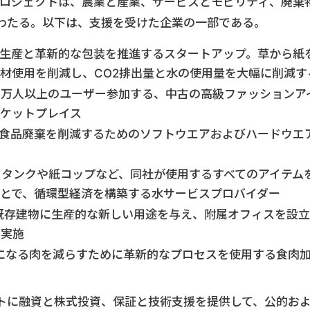
プロジェクトは、農業と産業、サービスとモビリティ、廃棄
わたる。以下は、支援を受けた企業の一部である。
の紙生産と革新的な包装を推進するスタートアップ。草から紙
材使用を削減し、CO2排出量と水の使用量を大幅に削減す
e（仏）：900万人以上のユーザー参加する、中古の高級ファッションア
ケットプレイス
での食品廃棄を削減するためのソフトウエアおよびハードウエ
ォータータンクや紙コップなど、同社が使用するすべてのアイテム
とで、循環型経済を構築する水サービスプロバイダー
nze（伊）：既存建物に生産的な新しい用途を与え、附属オフィスを設立
を実施
無駄になる肉を減らすために革新的なプロセスを使用する食肉
トに融資と株式投資、保証と技術支援を提供して、公的お