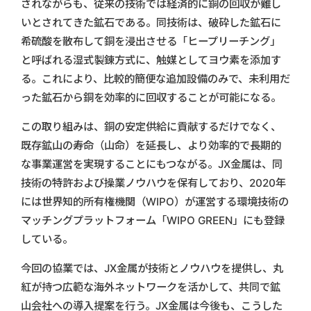
されながらも、従来の技術では経済的に銅の回収が難し
いとされてきた鉱石である。同技術は、破砕した鉱石に
希硫酸を散布して銅を浸出させる「ヒープリーチング」
と呼ばれる湿式製錬方式に、触媒としてヨウ素を添加す
る。これにより、比較的簡便な追加設備のみで、未利用だ
った鉱石から銅を効率的に回収することが可能になる。
この取り組みは、銅の安定供給に貢献するだけでなく、
既存鉱山の寿命（山命）を延長し、より効率的で長期的
な事業運営を実現することにもつながる。JX金属は、同
技術の特許および操業ノウハウを保有しており、2020年
には世界知的所有権機関（WIPO）が運営する環境技術の
マッチングプラットフォーム「WIPO GREEN」にも登録
している。
今回の協業では、JX金属が技術とノウハウを提供し、丸
紅が持つ広範な海外ネットワークを活かして、共同で鉱
山会社への導入提案を行う。JX金属は今後も、こうした