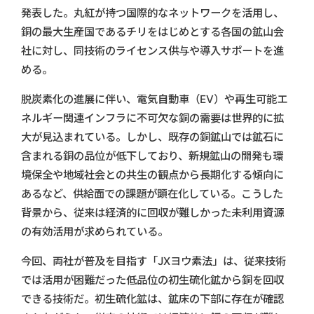
発表した。丸紅が持つ国際的なネットワークを活用し、
銅の最大生産国であるチリをはじめとする各国の鉱山会
社に対し、同技術のライセンス供与や導入サポートを進
める。
脱炭素化の進展に伴い、電気自動車（EV）や再生可能エ
ネルギー関連インフラに不可欠な銅の需要は世界的に拡
大が見込まれている。しかし、既存の銅鉱山では鉱石に
含まれる銅の品位が低下しており、新規鉱山の開発も環
境保全や地域社会との共生の観点から長期化する傾向に
あるなど、供給面での課題が顕在化している。こうした
背景から、従来は経済的に回収が難しかった未利用資源
の有効活用が求められている。
今回、両社が普及を目指す「JXヨウ素法」は、従来技術
では活用が困難だった低品位の初生硫化鉱から銅を回収
できる技術だ。初生硫化鉱は、鉱床の下部に存在が確認