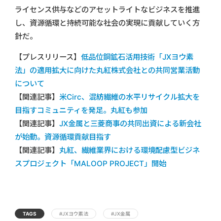
ライセンス供与などのアセットライトなビジネスを推進
し、資源循環と持続可能な社会の実現に貢献していく方
針だ。
【プレスリリース】
低品位銅鉱石活用技術「JXヨウ素
法」の適用拡大に向けた丸紅株式会社との共同営業活動
について
【関連記事】
米Circ、混紡繊維の水平リサイクル拡大を
目指すコミュニティを発足。丸紅も参加
【関連記事】
JX金属と三菱商事の共同出資による新会社
が始動。資源循環貢献目指す
【関連記事】
丸紅、繊維業界における環境配慮型ビジネ
スプロジェクト「MALOOP PROJECT」開始
TAGS
#JXヨウ素法
#JX金属