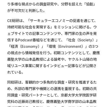
り多様な視点からの調査研究や、分野を超えた「協創」
が不可欠だと判断した。
CE総研は、「サーキュラーエコノミーの促進を通じて、
持続可能な社会を実現する」をミッションに掲げる。ウ
ェブサイトでの記事コンテンツや、専門家の生の声を発
信するPodcast番組などを通じて、「社会（Society）」
「経済（Economy）」「環境（Environment）」の3つ
の視点から情報発信を行う。初期コンテンツとして、慶應
義塾大学の山本晶教授による論考や、ヤクルト山陽の地
域リユース事業に関するインタビュー記事などが公開さ
れている。
同総研は、客観的かつ多角的な調査・研究を推進するた
め、外部の専門家や機関との連携を重視する。初期の共
同調査・研究パートナーとして、京都大学大学院医学研
究科の近藤尚己教授と、慶應義塾大学商学部の山本晶教