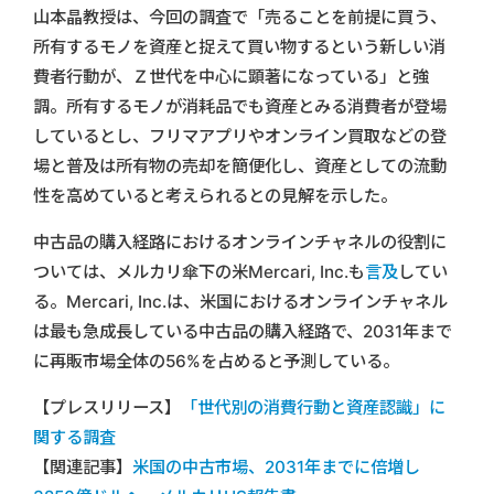
山本晶教授は、今回の調査で「売ることを前提に買う、
所有するモノを資産と捉えて買い物するという新しい消
費者行動が、Ｚ世代を中心に顕著になっている」と強
調。所有するモノが消耗品でも資産とみる消費者が登場
しているとし、フリマアプリやオンライン買取などの登
場と普及は所有物の売却を簡便化し、資産としての流動
性を高めていると考えられるとの見解を示した。
中古品の購入経路におけるオンラインチャネルの役割に
ついては、メルカリ傘下の米Mercari, Inc.も
言及
してい
る。Mercari, Inc.は、米国におけるオンラインチャネル
は最も急成長している中古品の購入経路で、2031年まで
に再販市場全体の56%を占めると予測している。
【プレスリリース】
「世代別の消費行動と資産認識」に
関する調査
【関連記事】
米国の中古市場、2031年までに倍増し