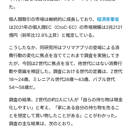
た。
個人間取引の市場は継続的に成長しており、
経済産業省
は2021年の個人間EC（CtoC-EC）の市場規模は2兆2121
億円（前年比12.9%上昇）と推定している。
こうしたなか、同研究所はフリマアプリの登場による消
費行動の変化に焦点を当ててこれまで調査を実施してき
たが、今回はZ世代に焦点を当て、他世代にはない消費行
動や意識を検証した。調査における世代の定義は、Z世代
18〜24歳、ミレニアル世代28歳〜43歳、バブル世代
54〜58歳だ。
調査の結果、Z世代の約2人に1人が「自らの持ち物は現金
化しやすい」と考え、「家にある自分の持ち物を売るこ
とを想定して買い物したことがある」ことがわかった。
調査の主な結果は、次のとおり。